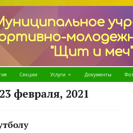
Муниципальное уч
ортивно-молодеж
"Щит и меч
тия
Секции
Услуги
Документы
Фот
23 февраля, 2021
утболу