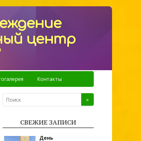
реждение
ный центр
"
огалерея
Контакты
СВЕЖИЕ ЗАПИСИ
День