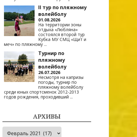
II тур по пляжному
волейболу
01.08.2026
На территории зоны
отдыха «Любляна»
состоялся второй тур
Кубка МУ СМЦ «Щит и
меч» по пляжному
...
Турнир по
пляжному
волейболу
26.07.2026
Несмотря на капризы
погоды, турнир по
пляжному волейболу
среди юных спортсменок 2012-2013
годов рождения, проходивший
...
АРХИВЫ
Архивы