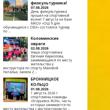
физкультурника!
07.08.2026
День физкультурника
прошел на спортивной
волне! 7 августа на базе
МКОУ «ОШ 9 для
обучающихся с ОВЗ» состоялся турнир
по
...
Коломинские
овраги
02.08.2026
Наша спортсменка
Евгения Кириллова,
занимающаяся по месту
жительства у
инструктора по спорту Маховой
Натальи, заняла 2
...
БРОННИЦКОЕ
КОЛЬЦО
01.08.2026
1 августа 2026 г.
спортсмены команды
«Егорьевск-RUN», часть
которых занимается по
месту жительства с инструктором по
...