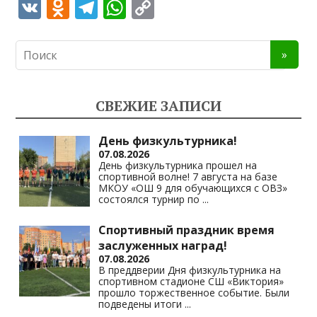
V
O
T
W
C
K
d
el
h
o
n
e
at
p
o
gr
s
y
kl
a
A
Li
СВЕЖИЕ ЗАПИСИ
as
m
p
n
s
p
k
День физкультурника!
07.08.2026
ni
День физкультурника прошел на
спортивной волне! 7 августа на базе
ki
МКОУ «ОШ 9 для обучающихся с ОВЗ»
состоялся турнир по
...
Спортивный праздник время
заслуженных наград!
07.08.2026
В преддверии Дня физкультурника на
спортивном стадионе СШ «Виктория»
прошло торжественное событие. Были
подведены итоги
...