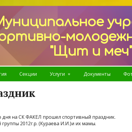
Муниципальное уч
ортивно-молодеж
"Щит и меч
тия
Секции
Услуги
Документы
Фот
аздник
 дня на СК ФАКЕЛ прошел спортивный праздник.
руппы 2012г.р. (Кураева И.И.)и их мамы.