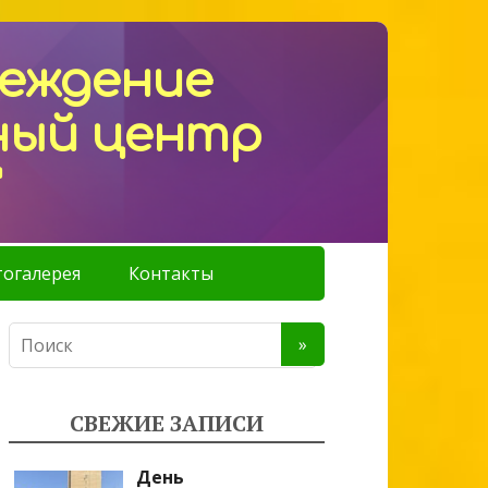
реждение
ный центр
"
огалерея
Контакты
СВЕЖИЕ ЗАПИСИ
День