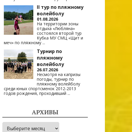
II тур по пляжному
волейболу
01.08.2026
На территории зоны
отдыха «Любляна»
состоялся второй тур
Кубка МУ СМЦ «Щит и
меч» по пляжному
...
Турнир по
пляжному
волейболу
26.07.2026
Несмотря на капризы
погоды, турнир по
пляжному волейболу
среди юных спортсменок 2012-2013
годов рождения, проходивший
...
АРХИВЫ
Архивы