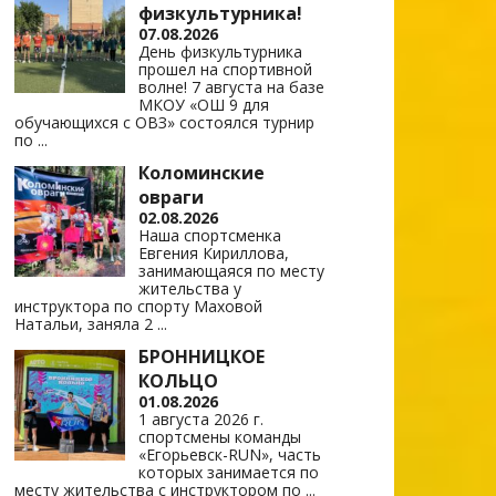
физкультурника!
07.08.2026
День физкультурника
прошел на спортивной
волне! 7 августа на базе
МКОУ «ОШ 9 для
обучающихся с ОВЗ» состоялся турнир
по
...
Коломинские
овраги
02.08.2026
Наша спортсменка
Евгения Кириллова,
занимающаяся по месту
жительства у
инструктора по спорту Маховой
Натальи, заняла 2
...
БРОННИЦКОЕ
КОЛЬЦО
01.08.2026
1 августа 2026 г.
спортсмены команды
«Егорьевск-RUN», часть
которых занимается по
месту жительства с инструктором по
...