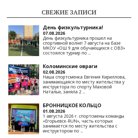
kl
a
A
Li
СВЕЖИЕ ЗАПИСИ
as
m
p
n
s
p
k
День физкультурника!
07.08.2026
ni
День физкультурника прошел на
спортивной волне! 7 августа на базе
ki
МКОУ «ОШ 9 для обучающихся с ОВЗ»
состоялся турнир по
...
Коломинские овраги
02.08.2026
Наша спортсменка Евгения Кириллова,
занимающаяся по месту жительства у
инструктора по спорту Маховой
Натальи, заняла 2
...
БРОННИЦКОЕ КОЛЬЦО
01.08.2026
1 августа 2026 г. спортсмены команды
«Егорьевск-RUN», часть которых
занимается по месту жительства с
инструктором по
...