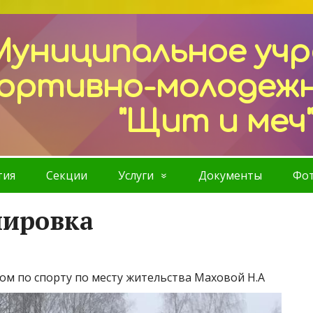
Муниципальное уч
ортивно-молодеж
"Щит и меч
тия
Секции
Услуги
Документы
Фот
нировка
ом по спорту по месту жительства Маховой Н.А