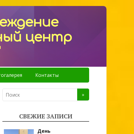
реждение
ный центр
"
огалерея
Контакты
СВЕЖИЕ ЗАПИСИ
День