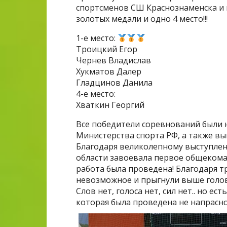
спортсменов СШ Краснознаменска и 
золотых медали и одно 4 место!!!
1-е место:
Троицкий Егор
Чернев Владислав
Хукматов Далер
Гладцинов Данила
4-е место:
Хваткин Георгий
Все победители соревнований были
Министерства спорта РФ, а также в
Благодаря великолепному выступлен
области завоевала первое общеком
работа была проведена! Благодаря т
невозможное и прыгнули выше головы,
Слов нет, голоса нет, сил нет.. но е
которая была проведена не напрасно