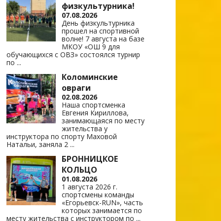
физкультурника!
07.08.2026
День физкультурника
прошел на спортивной
волне! 7 августа на базе
МКОУ «ОШ 9 для
обучающихся с ОВЗ» состоялся турнир
по
...
Коломинские
овраги
02.08.2026
Наша спортсменка
Евгения Кириллова,
занимающаяся по месту
жительства у
инструктора по спорту Маховой
Натальи, заняла 2
...
БРОННИЦКОЕ
КОЛЬЦО
01.08.2026
1 августа 2026 г.
спортсмены команды
«Егорьевск-RUN», часть
которых занимается по
месту жительства с инструктором по
...