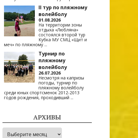
II тур по пляжному
волейболу
01.08.2026
На территории зоны
отдыха «Любляна»
состоялся второй тур
Кубка МУ СМЦ «Щит и
меч» по пляжному
...
Турнир по
пляжному
волейболу
26.07.2026
Несмотря на капризы
погоды, турнир по
пляжному волейболу
среди юных спортсменок 2012-2013
годов рождения, проходивший
...
АРХИВЫ
Архивы