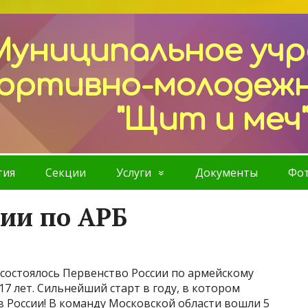
Муниципальное уч
ортивно-молодеж
"Щит и меч
тия
Секции
Услуги
Документы
Фот
сии по АРБ
е состоялось Первенство России по армейскому
 лет. Сильнейший старт в году, в котором
в России! В команду Московской области вошли 5