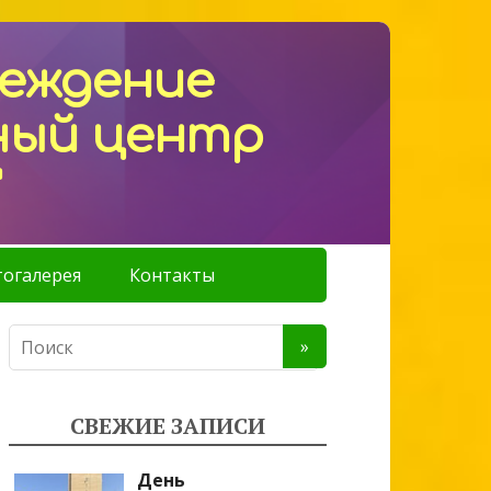
реждение
ный центр
"
огалерея
Контакты
СВЕЖИЕ ЗАПИСИ
День