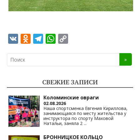
V
O
T
W
C
K
d
el
h
o
n
e
at
p
o
gr
s
y
kl
a
A
Li
СВЕЖИЕ ЗАПИСИ
as
m
p
n
s
p
k
Коломинские овраги
02.08.2026
ni
Наша спортсменка Евгения Кириллова,
занимающаяся по месту жительства у
ki
инструктора по спорту Маховой
Натальи, заняла 2
...
БРОННИЦКОЕ КОЛЬЦО