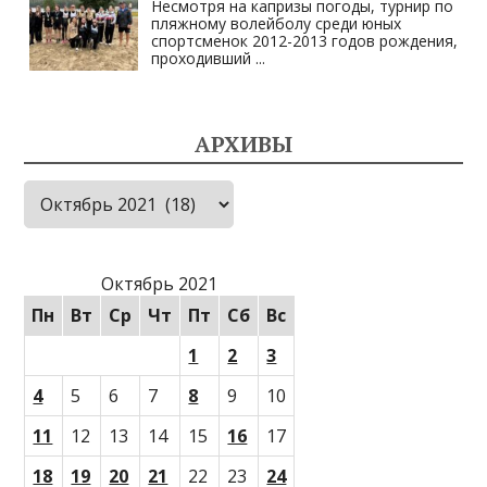
Несмотря на капризы погоды, турнир по
пляжному волейболу среди юных
спортсменок 2012-2013 годов рождения,
проходивший
...
АРХИВЫ
Архивы
Октябрь 2021
Пн
Вт
Ср
Чт
Пт
Сб
Вс
1
2
3
4
5
6
7
8
9
10
11
12
13
14
15
16
17
18
19
20
21
22
23
24