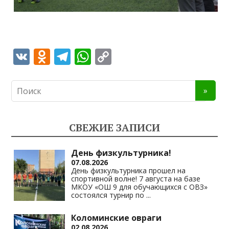
V
O
T
W
C
K
d
el
h
o
n
e
at
p
o
gr
s
y
kl
a
A
Li
СВЕЖИЕ ЗАПИСИ
as
m
p
n
s
p
k
День физкультурника!
07.08.2026
ni
День физкультурника прошел на
спортивной волне! 7 августа на базе
ki
МКОУ «ОШ 9 для обучающихся с ОВЗ»
состоялся турнир по
...
Коломинские овраги
02.08.2026