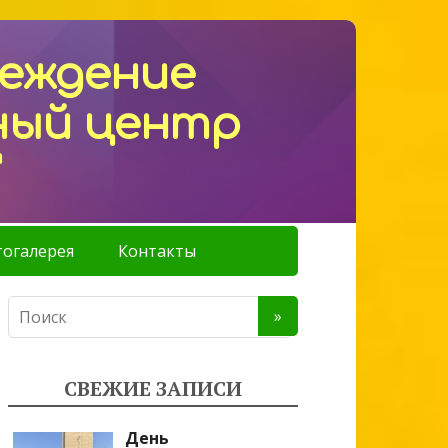
реждение
ный центр
"
огалерея
Контакты
СВЕЖИЕ ЗАПИСИ
День