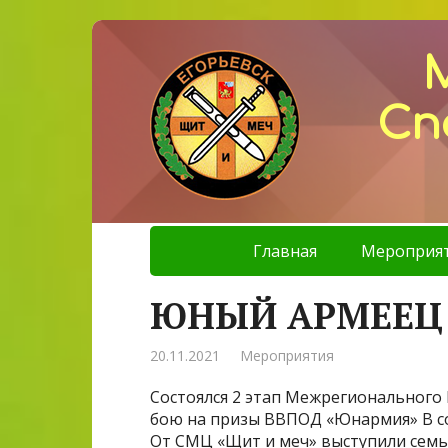
Сп
Главная
Мероприя
ЮНЫЙ АРМЕЕЦ
20.11.2021
Мероприятия
Состоялся 2 этап Межрегиональног
бою на призы ВВПОД «Юнармия» В со
От СМЦ «Щит и меч» выступили семь