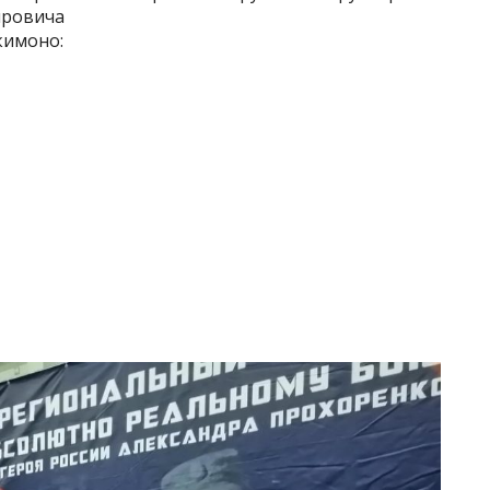
ировича
кимоно: