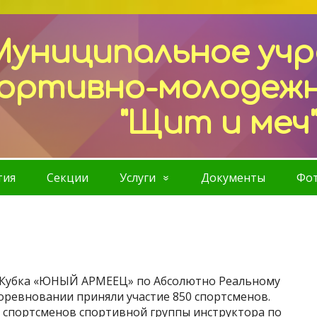
Муниципальное уч
ортивно-молодеж
"Щит и меч
тия
Секции
Услуги
Документы
Фот
о Кубка «ЮНЫЙ АРМЕЕЦ» по Абсолютно Реальному
ревновании приняли участие 850 спортсменов.
 спортсменов спортивной группы инструктора по