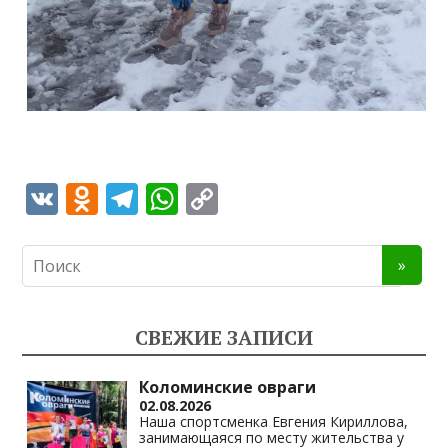
V
O
T
W
C
K
d
el
h
o
n
e
at
p
o
gr
s
y
kl
a
A
Li
СВЕЖИЕ ЗАПИСИ
as
m
p
n
s
p
k
Коломинские овраги
02.08.2026
ni
Наша спортсменка Евгения Кириллова,
занимающаяся по месту жительства у