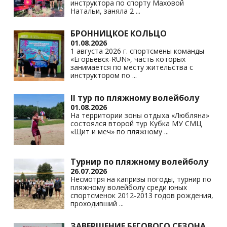
ki
инструктора по спорту Маховой
Натальи, заняла 2
...
БРОННИЦКОЕ КОЛЬЦО
01.08.2026
1 августа 2026 г. спортсмены команды
«Егорьевск-RUN», часть которых
занимается по месту жительства с
инструктором по
...
II тур по пляжному волейболу
01.08.2026
На территории зоны отдыха «Любляна»
состоялся второй тур Кубка МУ СМЦ
«Щит и меч» по пляжному
...
Турнир по пляжному волейболу
26.07.2026
Несмотря на капризы погоды, турнир по
пляжному волейболу среди юных
спортсменок 2012-2013 годов рождения,
проходивший
...
ЗАВЕРШЕНИЕ БЕГОВОГО СЕЗОНА