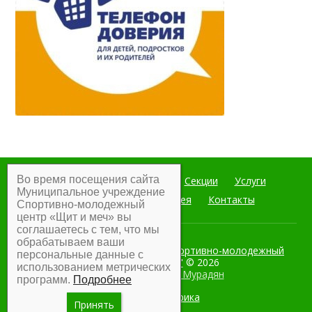
Во время посещения сайта
Главная
Мероприятия
Секции
Услуги
Муниципальное учреждение
Документы
Фотогалерея
Контакты
Спортивно-молодежный
центр «Щит и меч» вы
соглашаетесь с тем, что мы
обрабатываем ваши
Муниципальное учреждение Спортивно-молодежный
персональные данные с
центр "Щит и меч"
© 2026
использованием метрических
Разработка:
Армен Мурадян
программ.
Подробнее