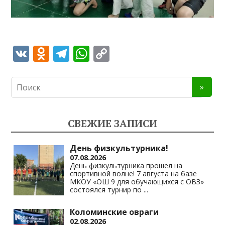
V
O
T
W
C
K
d
el
h
o
n
e
at
p
o
gr
s
y
kl
a
A
Li
СВЕЖИЕ ЗАПИСИ
as
m
p
n
s
p
k
День физкультурника!
07.08.2026
ni
День физкультурника прошел на
спортивной волне! 7 августа на базе
ki
МКОУ «ОШ 9 для обучающихся с ОВЗ»
состоялся турнир по
...
Коломинские овраги
02.08.2026