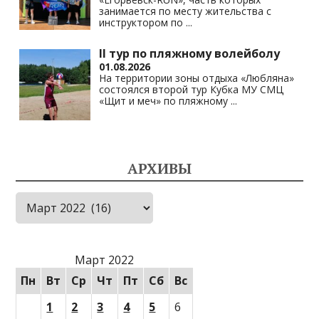
занимается по месту жительства с
инструктором по
...
II тур по пляжному волейболу
01.08.2026
На территории зоны отдыха «Любляна»
состоялся второй тур Кубка МУ СМЦ
«Щит и меч» по пляжному
...
АРХИВЫ
Архивы
Март 2022
Пн
Вт
Ср
Чт
Пт
Сб
Вс
1
2
3
4
5
6