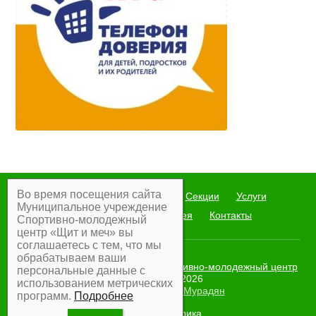
Во время посещения сайта
Главная
Мероприятия
Секции
Услуги
Муниципальное учреждение
Документы
Фотогалерея
Контакты
Спортивно-молодежный
центр «Щит и меч» вы
соглашаетесь с тем, что мы
обрабатываем ваши
Муниципальное учреждение Спортивно-молодежный центр
персональные данные с
"Щит и меч"
© 2026
использованием метрических
Разработка:
Армен Мурадян
программ.
Подробнее