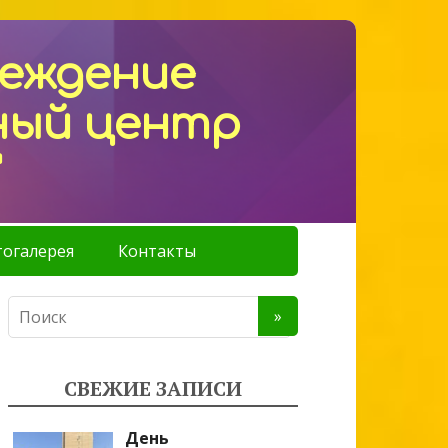
реждение
ный центр
"
огалерея
Контакты
СВЕЖИЕ ЗАПИСИ
День