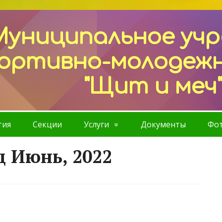
Муниципальное уч
ортивно-молодеж
"Щит и меч
тия
Секции
Услуги
Документы
Фот
ц Июнь, 2022