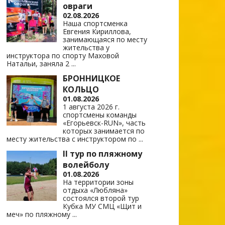
овраги
02.08.2026
Наша спортсменка
Евгения Кириллова,
занимающаяся по месту
жительства у
инструктора по спорту Маховой
Натальи, заняла 2
...
БРОННИЦКОЕ
КОЛЬЦО
01.08.2026
1 августа 2026 г.
спортсмены команды
«Егорьевск-RUN», часть
которых занимается по
месту жительства с инструктором по
...
II тур по пляжному
волейболу
01.08.2026
На территории зоны
отдыха «Любляна»
состоялся второй тур
Кубка МУ СМЦ «Щит и
меч» по пляжному
...