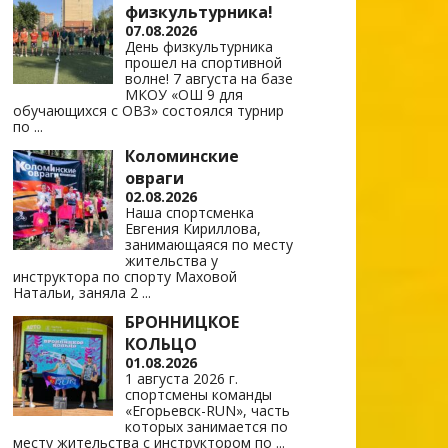
физкультурника!
07.08.2026
День физкультурника
прошел на спортивной
волне! 7 августа на базе
МКОУ «ОШ 9 для
обучающихся с ОВЗ» состоялся турнир
по
...
Коломинские
овраги
02.08.2026
Наша спортсменка
Евгения Кириллова,
занимающаяся по месту
жительства у
инструктора по спорту Маховой
Натальи, заняла 2
...
БРОННИЦКОЕ
КОЛЬЦО
01.08.2026
1 августа 2026 г.
спортсмены команды
«Егорьевск-RUN», часть
которых занимается по
месту жительства с инструктором по
...