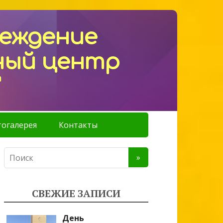
реждение
ный центр
"
огалерея
Контакты
СВЕЖИЕ ЗАПИСИ
День