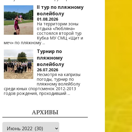
II тур по пляжному
волейболу
01.08.2026
На территории зоны
отдыха «Любляна»
состоялся второй тур
Кубка МУ СМЦ «Щит и
меч» по пляжному
...
Турнир по
пляжному
волейболу
26.07.2026
Несмотря на капризы
погоды, турнир по
пляжному волейболу
среди юных спортсменок 2012-2013
годов рождения, проходивший
...
АРХИВЫ
Архивы