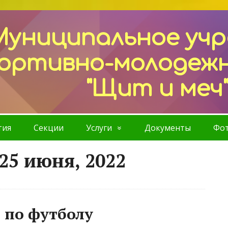
Муниципальное уч
ортивно-молодеж
"Щит и меч
тия
Секции
Услуги
Документы
Фот
25 июня, 2022
 по футболу