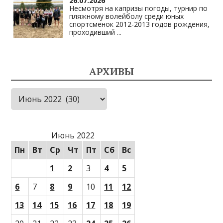
26.07.2026
Несмотря на капризы погоды, турнир по
пляжному волейболу среди юных
спортсменок 2012-2013 годов рождения,
проходивший
...
АРХИВЫ
Архивы
Июнь 2022
Пн
Вт
Ср
Чт
Пт
Сб
Вс
1
2
3
4
5
6
7
8
9
10
11
12
13
14
15
16
17
18
19