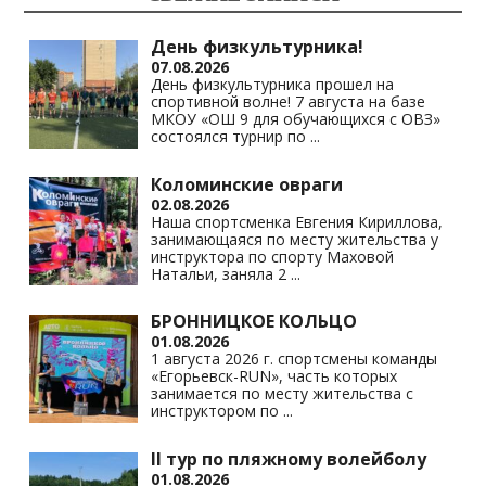
as
m
p
n
s
p
k
День физкультурника!
07.08.2026
ni
День физкультурника прошел на
спортивной волне! 7 августа на базе
ki
МКОУ «ОШ 9 для обучающихся с ОВЗ»
состоялся турнир по
...
Коломинские овраги
02.08.2026
Наша спортсменка Евгения Кириллова,
занимающаяся по месту жительства у
инструктора по спорту Маховой
Натальи, заняла 2
...
БРОННИЦКОЕ КОЛЬЦО
01.08.2026
1 августа 2026 г. спортсмены команды
«Егорьевск-RUN», часть которых
занимается по месту жительства с
инструктором по
...
II тур по пляжному волейболу
01.08.2026