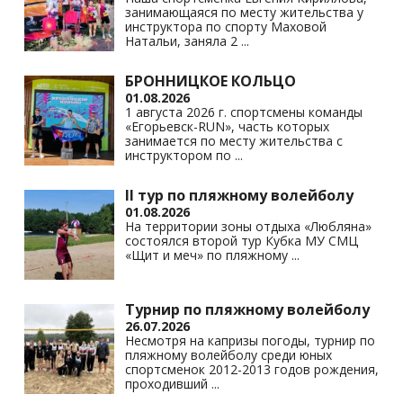
занимающаяся по месту жительства у
ki
инструктора по спорту Маховой
Натальи, заняла 2
...
БРОННИЦКОЕ КОЛЬЦО
01.08.2026
1 августа 2026 г. спортсмены команды
«Егорьевск-RUN», часть которых
занимается по месту жительства с
инструктором по
...
II тур по пляжному волейболу
01.08.2026
На территории зоны отдыха «Любляна»
состоялся второй тур Кубка МУ СМЦ
«Щит и меч» по пляжному
...
Турнир по пляжному волейболу
26.07.2026
Несмотря на капризы погоды, турнир по
пляжному волейболу среди юных
спортсменок 2012-2013 годов рождения,
проходивший
...