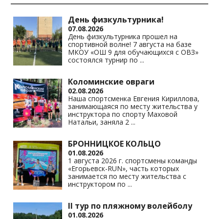
as
m
p
n
s
p
k
День физкультурника!
07.08.2026
ni
День физкультурника прошел на
спортивной волне! 7 августа на базе
ki
МКОУ «ОШ 9 для обучающихся с ОВЗ»
состоялся турнир по
...
Коломинские овраги
02.08.2026
Наша спортсменка Евгения Кириллова,
занимающаяся по месту жительства у
инструктора по спорту Маховой
Натальи, заняла 2
...
БРОННИЦКОЕ КОЛЬЦО
01.08.2026
1 августа 2026 г. спортсмены команды
«Егорьевск-RUN», часть которых
занимается по месту жительства с
инструктором по
...
II тур по пляжному волейболу
01.08.2026