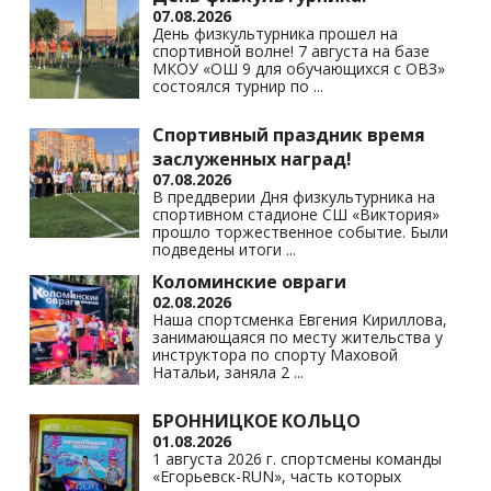
07.08.2026
ni
День физкультурника прошел на
спортивной волне! 7 августа на базе
ki
МКОУ «ОШ 9 для обучающихся с ОВЗ»
состоялся турнир по
...
Спортивный праздник время
заслуженных наград!
07.08.2026
В преддверии Дня физкультурника на
спортивном стадионе СШ «Виктория»
прошло торжественное событие. Были
подведены итоги
...
Коломинские овраги
02.08.2026
Наша спортсменка Евгения Кириллова,
занимающаяся по месту жительства у
инструктора по спорту Маховой
Натальи, заняла 2
...
БРОННИЦКОЕ КОЛЬЦО
01.08.2026
1 августа 2026 г. спортсмены команды
«Егорьевск-RUN», часть которых