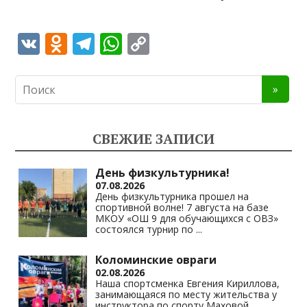
V
O
T
W
C
K
d
el
h
o
n
e
at
p
o
gr
s
y
kl
a
A
Li
СВЕЖИЕ ЗАПИСИ
as
m
p
n
s
p
k
День физкультурника!
07.08.2026
ni
День физкультурника прошел на
спортивной волне! 7 августа на базе
ki
МКОУ «ОШ 9 для обучающихся с ОВЗ»
состоялся турнир по
...
Коломинские овраги
02.08.2026
Наша спортсменка Евгения Кириллова,
занимающаяся по месту жительства у
инструктора по спорту Маховой