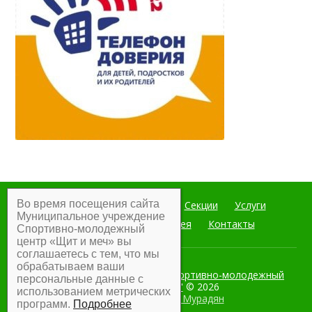
Во время посещения сайта
Главная
Мероприятия
Секции
Услуги
Муниципальное учреждение
Документы
Фотогалерея
Контакты
Спортивно-молодежный
центр «Щит и меч» вы
соглашаетесь с тем, что мы
обрабатываем ваши
Муниципальное учреждение Спортивно-молодежный
персональные данные с
центр "Щит и меч"
© 2026
использованием метрических
Разработка:
Армен Мурадян
программ.
Подробнее