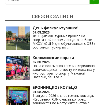
o
gr
s
y
kl
a
A
Li
СВЕЖИЕ ЗАПИСИ
as
m
p
n
s
p
k
День физкультурника!
07.08.2026
ni
День физкультурника прошел на
спортивной волне! 7 августа на базе
ki
МКОУ «ОШ 9 для обучающихся с ОВЗ»
состоялся турнир по
...
Коломинские овраги
02.08.2026
Наша спортсменка Евгения Кириллова,
занимающаяся по месту жительства у
инструктора по спорту Маховой
Натальи, заняла 2
...
БРОННИЦКОЕ КОЛЬЦО
01.08.2026
1 августа 2026 г. спортсмены команды
«Егорьевск-RUN», часть которых
занимается по месту жительства с