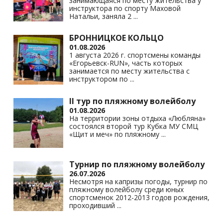
занимающаяся по месту жительства у
инструктора по спорту Маховой
Натальи, заняла 2
...
БРОННИЦКОЕ КОЛЬЦО
01.08.2026
1 августа 2026 г. спортсмены команды
«Егорьевск-RUN», часть которых
занимается по месту жительства с
инструктором по
...
II тур по пляжному волейболу
01.08.2026
На территории зоны отдыха «Любляна»
состоялся второй тур Кубка МУ СМЦ
«Щит и меч» по пляжному
...
Турнир по пляжному волейболу
26.07.2026
Несмотря на капризы погоды, турнир по
пляжному волейболу среди юных
спортсменок 2012-2013 годов рождения,
проходивший
...