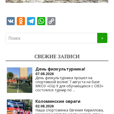
V
O
T
W
C
K
d
el
h
o
n
e
at
p
o
gr
s
y
kl
a
A
Li
СВЕЖИЕ ЗАПИСИ
as
m
p
n
s
p
k
День физкультурника!
07.08.2026
ni
День физкультурника прошел на
спортивной волне! 7 августа на базе
ki
МКОУ «ОШ 9 для обучающихся с ОВЗ»
состоялся турнир по
...
Коломинские овраги
02.08.2026
Наша спортсменка Евгения Кириллова,