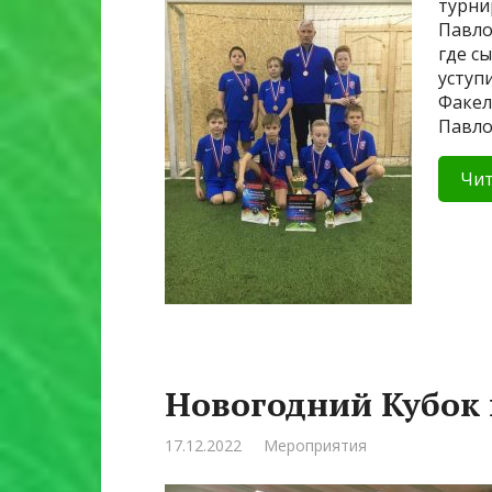
турни
Павло
где с
уступи
Факел
Павло
Чит
Новогодний Кубок 
17.12.2022
Мероприятия