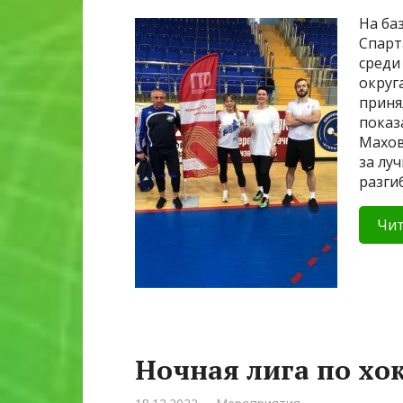
На ба
Спарт
среди
округ
приня
показ
Махов
за лу
разги
Чит
Ночная лига по хо