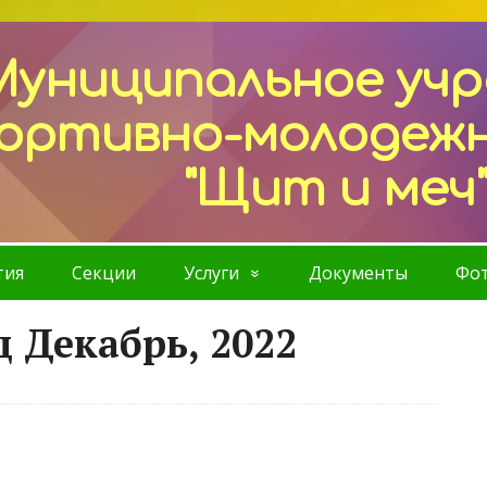
Муниципальное уч
ортивно-молодеж
"Щит и меч
тия
Секции
Услуги
Документы
Фот
 Декабрь, 2022