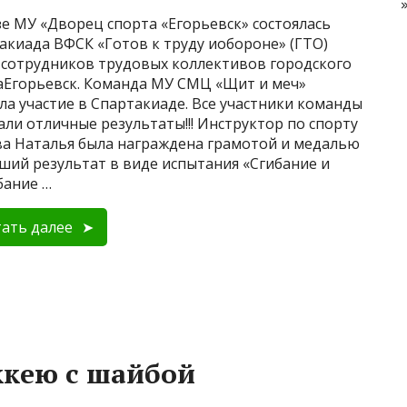
зе МУ «Дворец спорта «Егорьевск» состоялась
акиада ВФСК «Готов к труду иобороне» (ГТО)
 сотрудников трудовых коллективов городского
аЕгорьевск. Команда МУ СМЦ «Щит и меч»
ла участие в Спартакиаде. Все участники команды
али отличные результаты!!! Инструктор по спорту
а Наталья была награждена грамотой и медалью
чший результат в виде испытания «Сгибание и
бание …
ать далее
ккею с шайбой