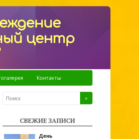
реждение
ный центр
"
огалерея
Контакты
СВЕЖИЕ ЗАПИСИ
День