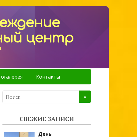
реждение
ный центр
"
огалерея
Контакты
СВЕЖИЕ ЗАПИСИ
День