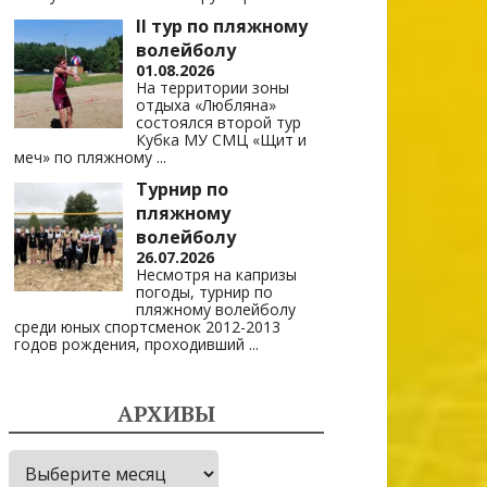
II тур по пляжному
волейболу
01.08.2026
На территории зоны
отдыха «Любляна»
состоялся второй тур
Кубка МУ СМЦ «Щит и
меч» по пляжному
...
Турнир по
пляжному
волейболу
26.07.2026
Несмотря на капризы
погоды, турнир по
пляжному волейболу
среди юных спортсменок 2012-2013
годов рождения, проходивший
...
АРХИВЫ
Архивы