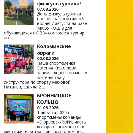
физкультурника!
07.08.2026
День физкультурника
прошел на спортивной
волне! 7 августа на базе
МКОУ «ОШ 9 для
обучающихся с ОВЗ» состоялся турнир
по
...
Коломинские
овраги
02.08.2026
Наша спортсменка
Евгения Кириллова,
занимающаяся по месту
жительства у
инструктора по спорту Маховой
Натальи, заняла 2
...
БРОННИЦКОЕ
КОЛЬЦО
01.08.2026
1 августа 2026 г.
спортсмены команды
«Егорьевск-RUN», часть
которых занимается по
месту жительства с инструктором по
...