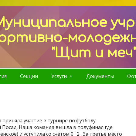
Муниципальное уч
ортивно-молодеж
"Щит и меч
тия
Секции
Услуги
Документы
Фот
 приняла участие в турнире по футболу
й Посад. Наша команда вышла в полуфинал где
ское) и уступила со счётом 0 : 2 . За третье место