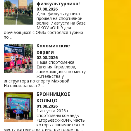
физкультурника!
07.08.2026
День физкультурника
прошел на спортивной
волне! 7 августа на базе
МКОУ «ОШ 9 для
обучающихся с ОВЗ» состоялся турнир
по
...
Коломинские
овраги
02.08.2026
Наша спортсменка
Евгения Кириллова,
занимающаяся по месту
жительства у
инструктора по спорту Маховой
Натальи, заняла 2
...
БРОННИЦКОЕ
КОЛЬЦО
01.08.2026
1 августа 2026 г.
спортсмены команды
«Егорьевск-RUN», часть
которых занимается по
месту жительства с инструктором по
...