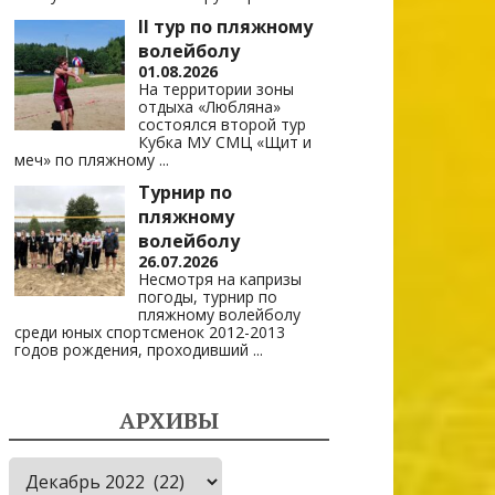
II тур по пляжному
волейболу
01.08.2026
На территории зоны
отдыха «Любляна»
состоялся второй тур
Кубка МУ СМЦ «Щит и
меч» по пляжному
...
Турнир по
пляжному
волейболу
26.07.2026
Несмотря на капризы
погоды, турнир по
пляжному волейболу
среди юных спортсменок 2012-2013
годов рождения, проходивший
...
АРХИВЫ
Архивы