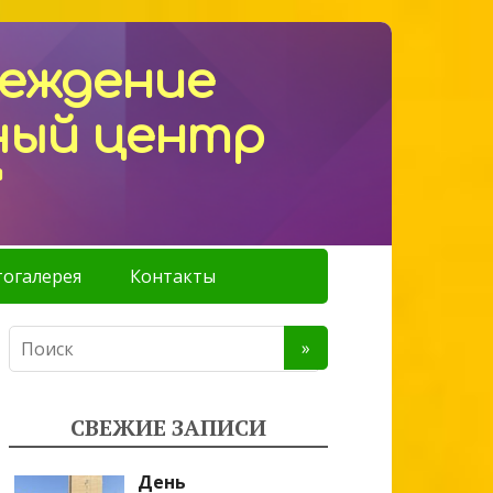
реждение
ный центр
"
огалерея
Контакты
СВЕЖИЕ ЗАПИСИ
День