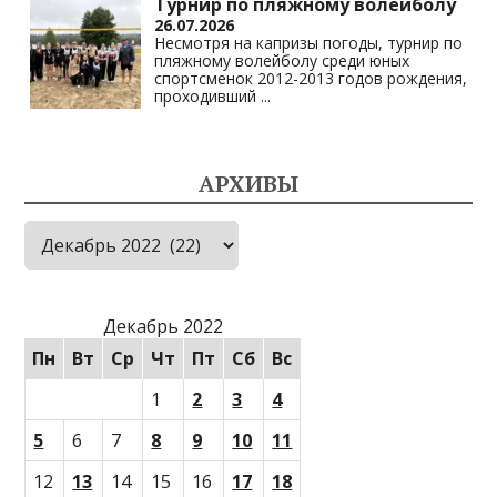
Турнир по пляжному волейболу
26.07.2026
Несмотря на капризы погоды, турнир по
пляжному волейболу среди юных
спортсменок 2012-2013 годов рождения,
проходивший
...
АРХИВЫ
Архивы
Декабрь 2022
Пн
Вт
Ср
Чт
Пт
Сб
Вс
1
2
3
4
5
6
7
8
9
10
11
12
13
14
15
16
17
18