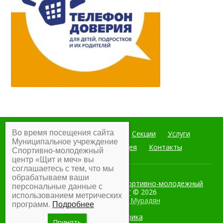
Во время посещения сайта
Главная
Мероприятия
Секции
Услуги
Муниципальное учреждение
Документы
Фотогалерея
Контакты
Спортивно-молодежный
центр «Щит и меч» вы
соглашаетесь с тем, что мы
обрабатываем ваши
Муниципальное учреждение Спортивно-молодежный
персональные данные с
центр "Щит и меч"
© 2026
использованием метрических
Разработка:
Армен Мурадян
программ.
Подробнее