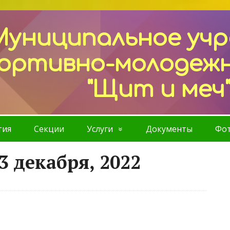
Муниципальное уч
ортивно-молодеж
"Щит и меч
тия
Секции
Услуги
Документы
Фот
3 декабря, 2022