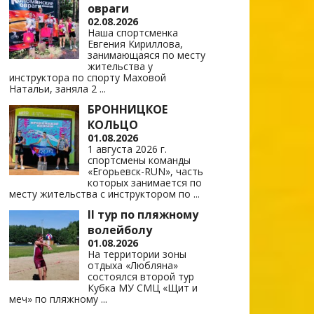
овраги
02.08.2026
Наша спортсменка
Евгения Кириллова,
занимающаяся по месту
жительства у
инструктора по спорту Маховой
Натальи, заняла 2
...
БРОННИЦКОЕ
КОЛЬЦО
01.08.2026
1 августа 2026 г.
спортсмены команды
«Егорьевск-RUN», часть
которых занимается по
месту жительства с инструктором по
...
II тур по пляжному
волейболу
01.08.2026
На территории зоны
отдыха «Любляна»
состоялся второй тур
Кубка МУ СМЦ «Щит и
меч» по пляжному
...