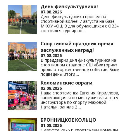
s
p
k
День физкультурника!
07.08.2026
ni
День физкультурника прошел на
спортивной волне! 7 августа на базе
ki
МКОУ «ОШ 9 для обучающихся с ОВЗ»
состоялся турнир по
...
Спортивный праздник время
заслуженных наград!
07.08.2026
В преддверии Дня физкультурника на
спортивном стадионе СШ «Виктория»
прошло торжественное событие. Были
подведены итоги
...
Коломинские овраги
02.08.2026
Наша спортсменка Евгения Кириллова,
занимающаяся по месту жительства у
инструктора по спорту Маховой
Натальи, заняла 2
...
БРОННИЦКОЕ КОЛЬЦО
01.08.2026
1 августа 2026 г. спортсмены команды