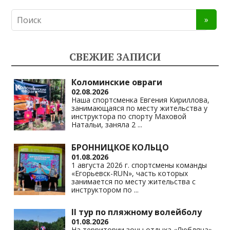
K
d
el
h
o
n
e
at
p
o
gr
s
y
kl
a
A
Li
СВЕЖИЕ ЗАПИСИ
as
m
p
n
s
p
k
Коломинские овраги
02.08.2026
ni
Наша спортсменка Евгения Кириллова,
занимающаяся по месту жительства у
ki
инструктора по спорту Маховой
Натальи, заняла 2
...
БРОННИЦКОЕ КОЛЬЦО
01.08.2026
1 августа 2026 г. спортсмены команды
«Егорьевск-RUN», часть которых
занимается по месту жительства с
инструктором по
...
II тур по пляжному волейболу
01.08.2026
На территории зоны отдыха «Любляна»