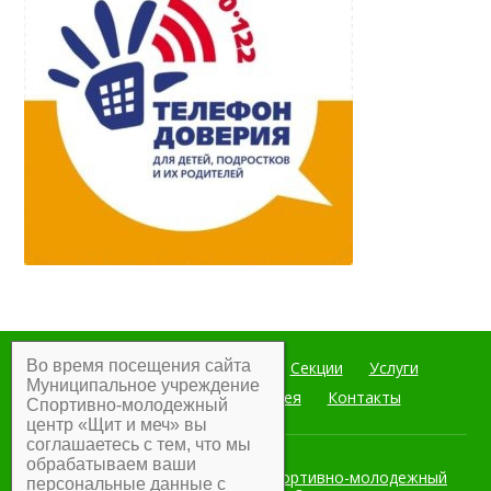
Во время посещения сайта
Главная
Мероприятия
Секции
Услуги
Муниципальное учреждение
Документы
Фотогалерея
Контакты
Спортивно-молодежный
центр «Щит и меч» вы
соглашаетесь с тем, что мы
обрабатываем ваши
Муниципальное учреждение Спортивно-молодежный
персональные данные с