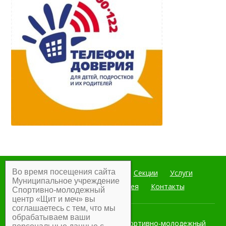
Во время посещения сайта
Главная
Мероприятия
Секции
Услуги
Муниципальное учреждение
Документы
Фотогалерея
Контакты
Спортивно-молодежный
центр «Щит и меч» вы
соглашаетесь с тем, что мы
обрабатываем ваши
Муниципальное учреждение Спортивно-молодежный