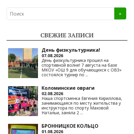
K
d
el
h
o
n
e
at
p
o
gr
s
y
kl
a
A
Li
СВЕЖИЕ ЗАПИСИ
as
m
p
n
s
p
k
День физкультурника!
07.08.2026
ni
День физкультурника прошел на
спортивной волне! 7 августа на базе
ki
МКОУ «ОШ 9 для обучающихся с ОВЗ»
состоялся турнир по
...
Коломинские овраги
02.08.2026
Наша спортсменка Евгения Кириллова,
занимающаяся по месту жительства у
инструктора по спорту Маховой
Натальи, заняла 2
...
БРОННИЦКОЕ КОЛЬЦО
01.08.2026