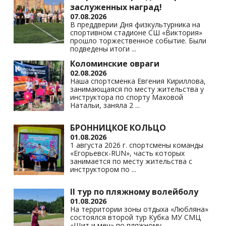
заслуженных наград!
07.08.2026
В преддверии Дня физкультурника на
спортивном стадионе СШ «Виктория»
прошло торжественное событие. Были
подведены итоги
...
Коломинские овраги
02.08.2026
Наша спортсменка Евгения Кириллова,
занимающаяся по месту жительства у
инструктора по спорту Маховой
Натальи, заняла 2
...
БРОННИЦКОЕ КОЛЬЦО
01.08.2026
1 августа 2026 г. спортсмены команды
«Егорьевск-RUN», часть которых
занимается по месту жительства с
инструктором по
...
II тур по пляжному волейболу
01.08.2026
На территории зоны отдыха «Любляна»
состоялся второй тур Кубка МУ СМЦ
«Щит и меч» по пляжному
...