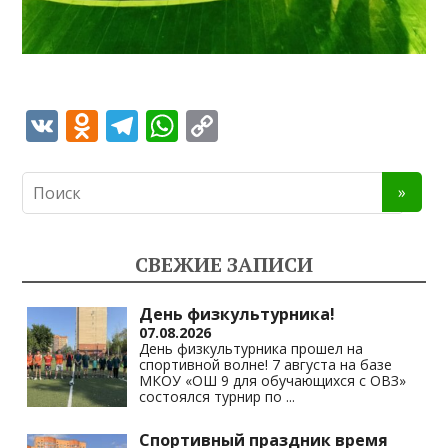
V
O
T
W
C
K
d
el
h
o
n
e
at
p
o
gr
s
y
kl
a
A
Li
СВЕЖИЕ ЗАПИСИ
as
m
p
n
s
p
k
День физкультурника!
07.08.2026
ni
День физкультурника прошел на
спортивной волне! 7 августа на базе
ki
МКОУ «ОШ 9 для обучающихся с ОВЗ»
состоялся турнир по
...
Спортивный праздник время