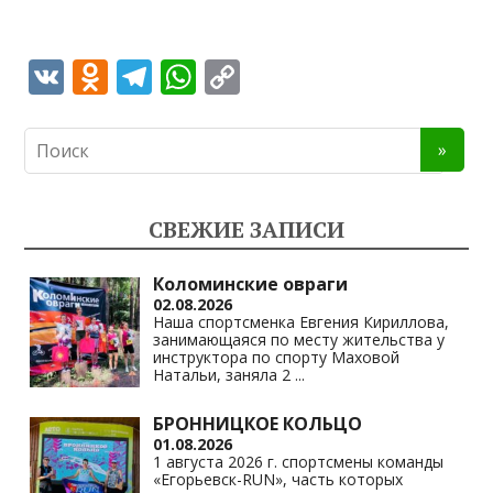
V
O
T
W
C
K
d
el
h
o
n
e
at
p
o
gr
s
y
kl
a
A
Li
СВЕЖИЕ ЗАПИСИ
as
m
p
n
s
p
k
Коломинские овраги
02.08.2026
ni
Наша спортсменка Евгения Кириллова,
занимающаяся по месту жительства у
ki
инструктора по спорту Маховой
Натальи, заняла 2
...
БРОННИЦКОЕ КОЛЬЦО
01.08.2026
1 августа 2026 г. спортсмены команды
«Егорьевск-RUN», часть которых