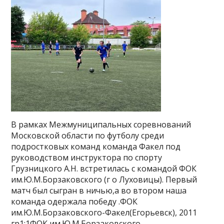
В рамках Межмуниципальных соревнований
Московской области по футболу среди
подростковых команд команда Факел под
руководством инструктора по спорту
Грузницкого А.Н. встретилась с командой ФОК
им.Ю.М.Борзаковского (г о Луховицы). Первый
матч был сыгран в ничью,а во втором наша
команда одержала победу .ФОК
им.Ю.М.Борзаковского-Факел(Егорьевск), 2011
гр1:1ФОК им.Ю.М.Борзаковского-