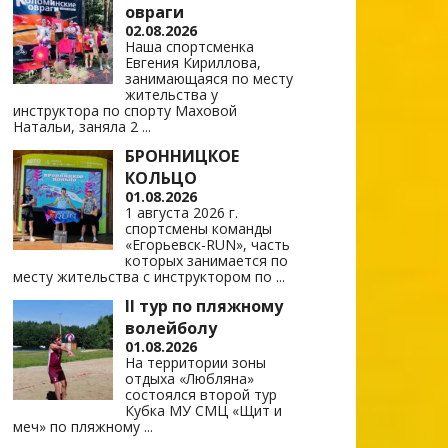
овраги
02.08.2026
Наша спортсменка
Евгения Кириллова,
занимающаяся по месту
жительства у
инструктора по спорту Маховой
Натальи, заняла 2
...
БРОННИЦКОЕ
КОЛЬЦО
01.08.2026
1 августа 2026 г.
спортсмены команды
«Егорьевск-RUN», часть
которых занимается по
месту жительства с инструктором по
...
II тур по пляжному
волейболу
01.08.2026
На территории зоны
отдыха «Любляна»
состоялся второй тур
Кубка МУ СМЦ «Щит и
меч» по пляжному
...