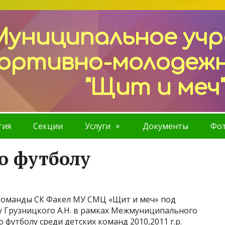
Муниципальное уч
ортивно-молодеж
"Щит и меч
тия
Секции
Услуги
Документы
Фот
о футболу
 команды СК Факел МУ СМЦ «Щит и меч» под
у Грузницкого А.Н. в рамках Межмуниципального
футболу среди детских команд 2010,2011 г.р.