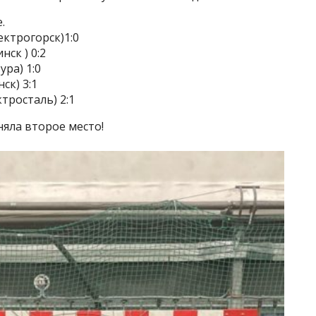
.
ектрогорск)1:0
нск ) 0:2
ура) 1:0
ск) 3:1
тросталь) 2:1
яла второе место!