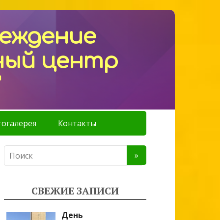
реждение
ный центр
"
огалерея
Контакты
СВЕЖИЕ ЗАПИСИ
День