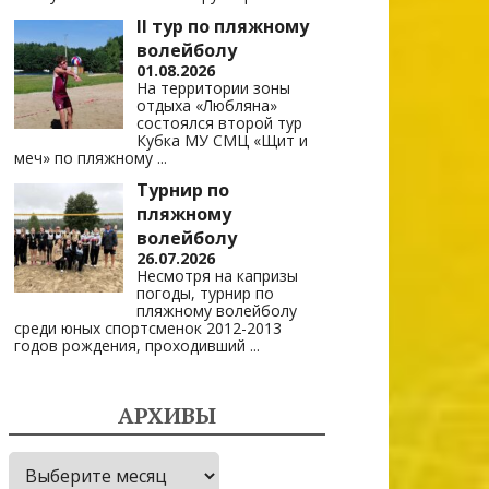
II тур по пляжному
волейболу
01.08.2026
На территории зоны
отдыха «Любляна»
состоялся второй тур
Кубка МУ СМЦ «Щит и
меч» по пляжному
...
Турнир по
пляжному
волейболу
26.07.2026
Несмотря на капризы
погоды, турнир по
пляжному волейболу
среди юных спортсменок 2012-2013
годов рождения, проходивший
...
АРХИВЫ
Архивы