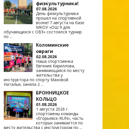
физкультурника!
07.08.2026
День физкультурника
прошел на спортивной
волне! 7 августа на базе
МКОУ «ОШ 9 для
обучающихся с ОВЗ» состоялся турнир
по
...
Коломинские
овраги
02.08.2026
Наша спортсменка
Евгения Кириллова,
занимающаяся по месту
жительства у
инструктора по спорту Маховой
Натальи, заняла 2
...
БРОННИЦКОЕ
КОЛЬЦО
01.08.2026
1 августа 2026 г.
спортсмены команды
«Егорьевск-RUN», часть
которых занимается по
месту жительства с инструктором по
...