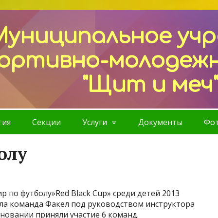
Муниципальное уч
ортивно-молодеж
"Щит и меч
тия
Секции
Услуги
Документы
Фот
олу
р по футболу»Red Black Cup» среди детей 2013
ала команда Факел под руководством инструктора
евновании приняли участие 6 команд.