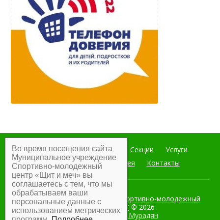
Во время посещения сайта
Главная
Мероприятия
Секции
Услуги
Муниципальное учреждение
Документы
Фотогалерея
Контакты
Спортивно-молодежный
центр «Щит и меч» вы
соглашаетесь с тем, что мы
обрабатываем ваши
Муниципальное учреждение Спортивно-молодежный
персональные данные с
центр "Щит и меч"
© 2026
использованием метрических
Разработка:
Армен Мурадян
программ.
Подробнее