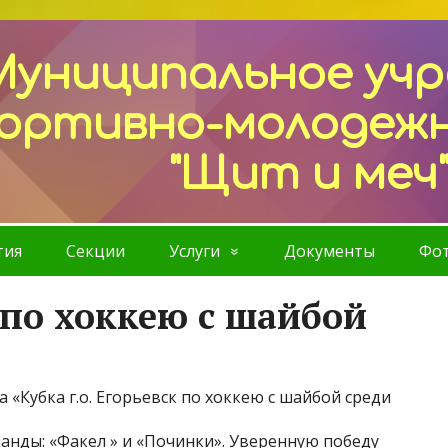
Муниципальное уч
ортивно-молодеж
"Щит и меч
тия
Секции
Услуги
Документы
Фот
 по хоккею с шайбой
а «Кубка г.о. Егорьевск по хоккею с шайбой среди
анды: «Факел » и «Починки». Уверенную победу