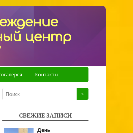
реждение
ный центр
"
огалерея
Контакты
СВЕЖИЕ ЗАПИСИ
День