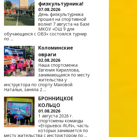
физкультурника!
07.08.2026
День физкультурника
прошел на спортивной
волне! 7 августа на базе
МКОУ «ОШ 9 для
обучающихся с ОВЗ» состоялся турнир
по
...
Коломинские
овраги
02.08.2026
Наша спортсменка
Евгения Кириллова,
занимающаяся по месту
жительства у
инструктора по спорту Маховой
Натальи, заняла 2
...
БРОННИЦКОЕ
КОЛЬЦО
01.08.2026
1 августа 2026 г.
спортсмены команды
«Егорьевск-RUN», часть
которых занимается по
месту жительства с инструктором по
...