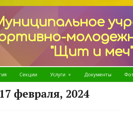
Муниципальное уч
ортивно-молодеж
"Щит и меч
тия
Секции
Услуги
Документы
Фот
17 февраля, 2024