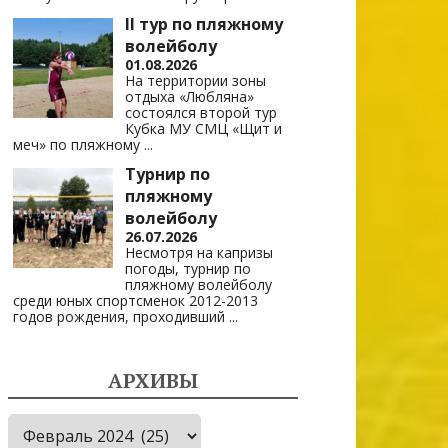
II тур по пляжному
волейболу
01.08.2026
На территории зоны
отдыха «Любляна»
состоялся второй тур
Кубка МУ СМЦ «Щит и
меч» по пляжному
...
Турнир по
пляжному
волейболу
26.07.2026
Несмотря на капризы
погоды, турнир по
пляжному волейболу
среди юных спортсменок 2012-2013
годов рождения, проходивший
...
АРХИВЫ
Архивы