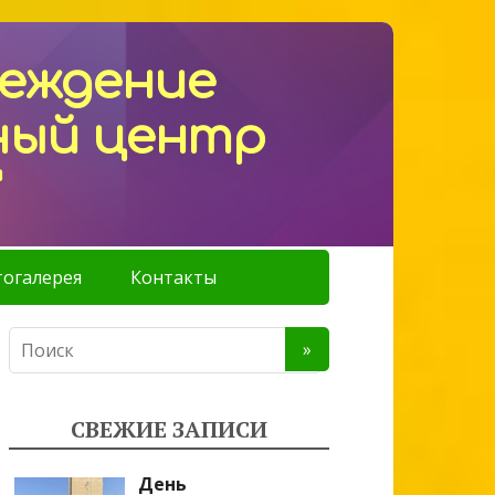
реждение
ный центр
"
огалерея
Контакты
СВЕЖИЕ ЗАПИСИ
День