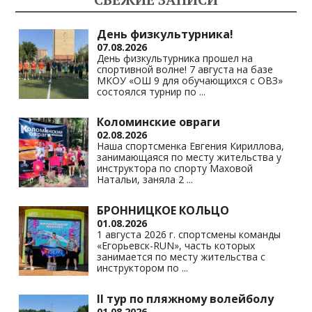
as
m
p
n
s
p
k
День физкультурника!
07.08.2026
ni
День физкультурника прошел на
спортивной волне! 7 августа на базе
ki
МКОУ «ОШ 9 для обучающихся с ОВЗ»
состоялся турнир по
...
Коломинские овраги
02.08.2026
Наша спортсменка Евгения Кириллова,
занимающаяся по месту жительства у
инструктора по спорту Маховой
Натальи, заняла 2
...
БРОННИЦКОЕ КОЛЬЦО
01.08.2026
1 августа 2026 г. спортсмены команды
«Егорьевск-RUN», часть которых
занимается по месту жительства с
инструктором по
...
II тур по пляжному волейболу
01.08.2026