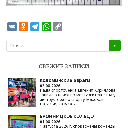
V
O
T
W
C
K
d
el
h
o
n
e
at
p
o
gr
s
y
kl
a
A
Li
СВЕЖИЕ ЗАПИСИ
as
m
p
n
s
p
k
Коломинские овраги
02.08.2026
ni
Наша спортсменка Евгения Кириллова,
занимающаяся по месту жительства у
ki
инструктора по спорту Маховой
Натальи, заняла 2
...
БРОННИЦКОЕ КОЛЬЦО
01.08.2026
1 августа 2026 г. спортсмены команды