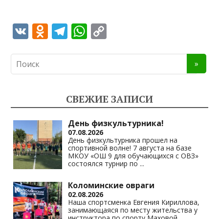
V
O
T
W
C
K
d
el
h
o
n
e
at
p
o
gr
s
y
kl
a
A
Li
СВЕЖИЕ ЗАПИСИ
as
m
p
n
s
p
k
День физкультурника!
07.08.2026
ni
День физкультурника прошел на
спортивной волне! 7 августа на базе
ki
МКОУ «ОШ 9 для обучающихся с ОВЗ»
состоялся турнир по
...
Коломинские овраги
02.08.2026
Наша спортсменка Евгения Кириллова,
занимающаяся по месту жительства у
инструктора по спорту Маховой