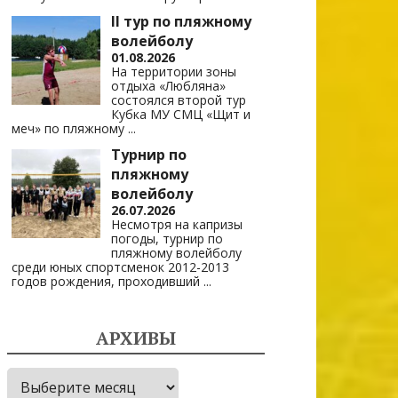
II тур по пляжному
волейболу
01.08.2026
На территории зоны
отдыха «Любляна»
состоялся второй тур
Кубка МУ СМЦ «Щит и
меч» по пляжному
...
Турнир по
пляжному
волейболу
26.07.2026
Несмотря на капризы
погоды, турнир по
пляжному волейболу
среди юных спортсменок 2012-2013
годов рождения, проходивший
...
АРХИВЫ
Архивы