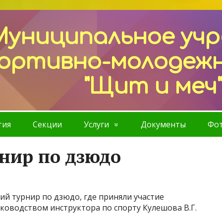
Муниципальное уч
ортивно-молодеж
"Щит и меч
тия
Секции
Услуги
Документы
Фот
нир по дзюдо
ний турнир по дзюдо, где приняли участие
ководством инструктора по спорту Кулешова В.Г.