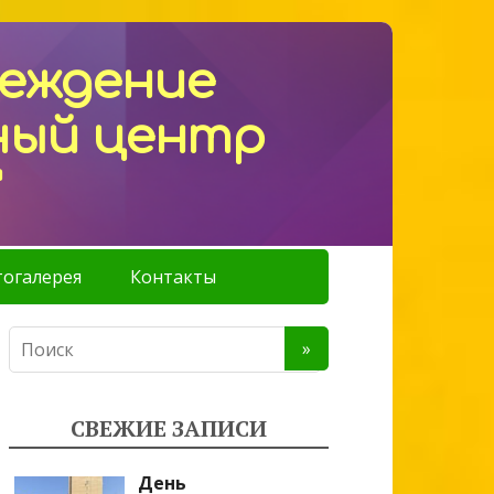
реждение
ный центр
"
огалерея
Контакты
СВЕЖИЕ ЗАПИСИ
День