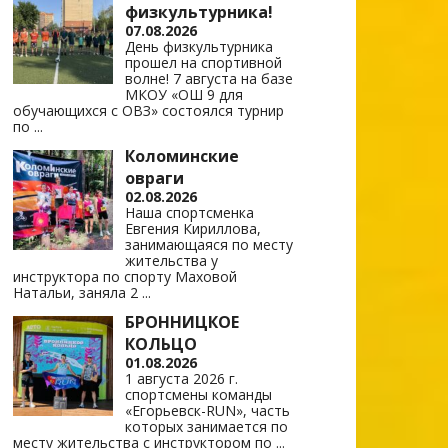
физкультурника!
07.08.2026
День физкультурника
прошел на спортивной
волне! 7 августа на базе
МКОУ «ОШ 9 для
обучающихся с ОВЗ» состоялся турнир
по
...
Коломинские
овраги
02.08.2026
Наша спортсменка
Евгения Кириллова,
занимающаяся по месту
жительства у
инструктора по спорту Маховой
Натальи, заняла 2
...
БРОННИЦКОЕ
КОЛЬЦО
01.08.2026
1 августа 2026 г.
спортсмены команды
«Егорьевск-RUN», часть
которых занимается по
месту жительства с инструктором по
...