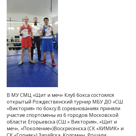
В МУ СМЦ «Щит и меч» Клуб бокса состоялся
открытый Рождественский турнир МБУ ДО «СШ
«Виктория» по боксу.В соревнованиях приняли
участие спортсмены из 6 городов Московской
области: Егорьевска (СШ » Виктория», «Щит и
меч», «Поколение»)Воскресенска (СК «ХИМИК» и
СК «Горняк»),Зарайска, Коломны, Рошали,