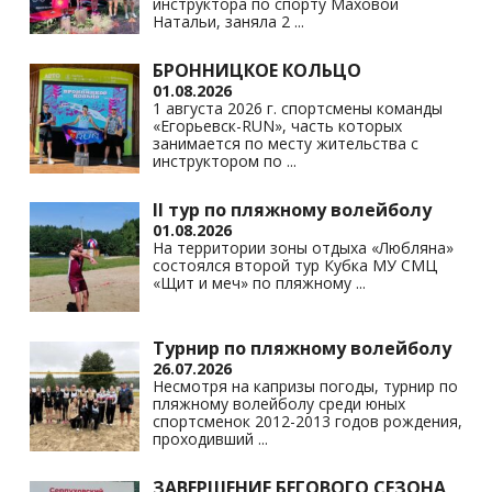
инструктора по спорту Маховой
Натальи, заняла 2
...
БРОННИЦКОЕ КОЛЬЦО
01.08.2026
1 августа 2026 г. спортсмены команды
«Егорьевск-RUN», часть которых
занимается по месту жительства с
инструктором по
...
II тур по пляжному волейболу
01.08.2026
На территории зоны отдыха «Любляна»
состоялся второй тур Кубка МУ СМЦ
«Щит и меч» по пляжному
...
Турнир по пляжному волейболу
26.07.2026
Несмотря на капризы погоды, турнир по
пляжному волейболу среди юных
спортсменок 2012-2013 годов рождения,
проходивший
...
ЗАВЕРШЕНИЕ БЕГОВОГО СЕЗОНА