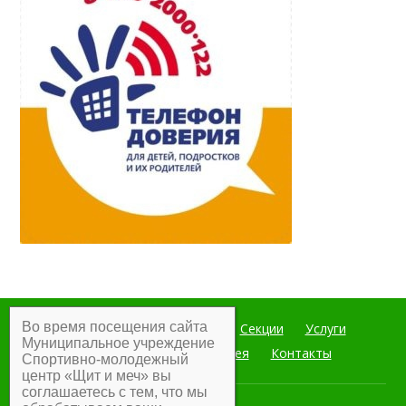
Во время посещения сайта
Главная
Мероприятия
Секции
Услуги
Муниципальное учреждение
Документы
Фотогалерея
Контакты
Спортивно-молодежный
центр «Щит и меч» вы
соглашаетесь с тем, что мы