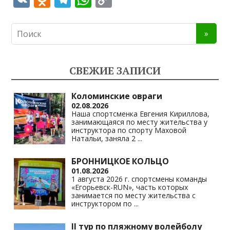
K
d
el
h
o
n
e
at
p
o
gr
s
y
kl
a
A
Li
СВЕЖИЕ ЗАПИСИ
as
m
p
n
s
p
k
Коломинские овраги
02.08.2026
ni
Наша спортсменка Евгения Кириллова,
занимающаяся по месту жительства у
ki
инструктора по спорту Маховой
Натальи, заняла 2
...
БРОННИЦКОЕ КОЛЬЦО
01.08.2026
1 августа 2026 г. спортсмены команды
«Егорьевск-RUN», часть которых
занимается по месту жительства с
инструктором по
...
II тур по пляжному волейболу