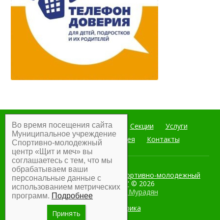
Во время посещения сайта
Главная
Мероприятия
Секции
Услуги
Муниципальное учреждение
Документы
Фотогалерея
Контакты
Спортивно-молодежный
центр «Щит и меч» вы
соглашаетесь с тем, что мы
обрабатываем ваши
Муниципальное учреждение Спортивно-молодежный
персональные данные с
центр "Щит и меч"
© 2026
использованием метрических
Разработка:
Армен Мурадян
программ.
Подробнее